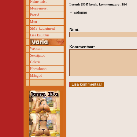
Naine-naist
Loetud: 25047 korda,
kommentaare: 384
Mees-meest
< Eelmine
Paarid
Muu
SMS-kuulutused
Nimi:
Lisa kuulutus
Kommentaar:
Webcam
Seksijutud
Galerii
Horoskoop
Mängud