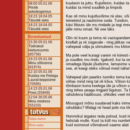
kuulasin ta juttu. Kujutlesin, kuidas
08:00 05.01.06
kuidas ta mind suudleb ja limpsib.
Piinlik
seksikogemus
Kas oli minu kujutluvõime nii elav, võ
18:23 18.04.05
Täiuslik seks
teineteist ja nautisime seda. Tundsin,
käsi libises üle mu rindade ja tegi rinn
18:23 18.04.05
Täiuslik seks
jälle minu omad. Nii see läks.
Enimloetud
Olin nii kuum ja tema nii vastupandam
15:30 05.01.06
kindlalt ja nii sügavale - ning jätkas v
Tüdrukud
vahepeal välja ja stimuleeris mu kliitori
riietusruumis
(85756)
Ma pole veel kunagi varem nii kiiresti
19:23 05.01.06
ja suudles mu rindu. Igakord, kui ta 
Minu sõbranna
omadega lõpule jõudsime, lamasime veel
(81974)
see, et keegi oleks võinud meid näha!
12:10 05.01.06
Kuidas me Petsiga
Vahepeal jäin paariks tunniks tema k
Laurat keppisime
silitas mind ning tal oli kõva. Võtsin
(70595)
tõmbasin korra keelega üle ja võtsin 
14:23 05.01.06
ning tehes peaga ringjaid liigutusi. Ta 
Poes
(55849)
rahuloleva häälitsuse, ohkides veel m
12:04 30.05.06
Minu mistress
Missugust mõnu suudavad kaks inimest
(55233)
rahuldaks? Midagi nii head pole ma tõ
Hommikul ärgates teda polnud, kuid rinn
Naine-meest
helistab mulle. Kust ta küll mu numbrit
kuid esimesel võimalusel saame alati k
Mees-naist