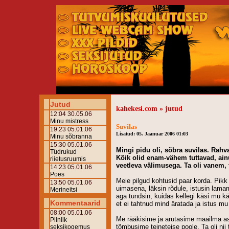
Jutud
kahekesi.com » jutud
12:04 30.05.06
Minu mistress
Suvilas
19:23 05.01.06
Lisatud: 05. Jaanuar 2006 01:03
Minu sõbranna
15:30 05.01.06
Mingi pidu oli, sõbra suvilas. Rahv
Tüdrukud
Kõik olid enam-vähem tuttavad, ainul
riietusruumis
veetleva välimusega. Ta oli vanem,
14:23 05.01.06
Poes
Meie pilgud kohtusid paar korda. Pikk õ
13:50 05.01.06
uimasena, läksin rõdule, istusin lamam
Merineitsi
aga tundsin, kuidas kellegi käsi mu kä
Kommentaarid
et ei tahtnud mind äratada ja istus mu
08:00 05.01.06
Me rääkisime ja arutasime maailma asj
Piinlik
tõmbusime teineteise poole. Ta oli nii 
seksikogemus