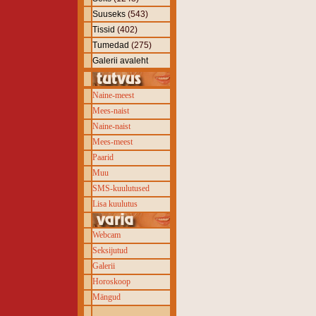
Suuseks
(543)
Tissid
(402)
Tumedad
(275)
Galerii avaleht
Naine-meest
Mees-naist
Naine-naist
Mees-meest
Paarid
Muu
SMS-kuulutused
Lisa kuulutus
Webcam
Seksijutud
Galerii
Horoskoop
Mängud